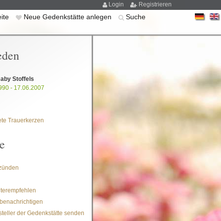
Login
Registrieren
eite
Neue Gedenkstätte anlegen
Suche
eden
aby Stoffels
990 - 17.06.2007
te Trauerkerzen
e
zünden
iterempfehlen
benachrichtigen
steller der Gedenkstätte senden