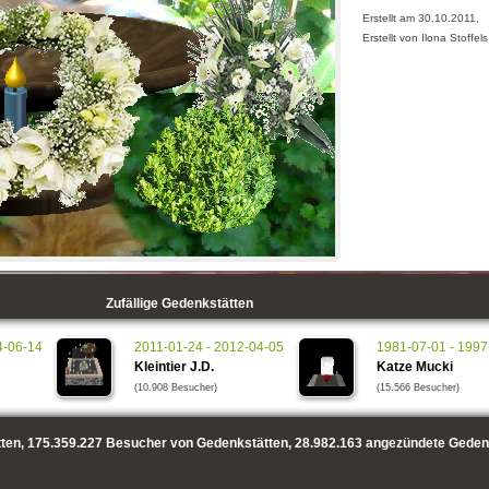
Erstellt am 30.10.2011,
Erstellt von Ilona Stoffels
Zufällige Gedenkstätten
4-06-14
2011-01-24 - 2012-04-05
1981-07-01 - 1997
Kleintier J.D.
Katze Mucki
(10.908 Besucher)
(15.566 Besucher)
ten,
175.359.227
Besucher von Gedenkstätten,
28.982.163
angezündete Geden