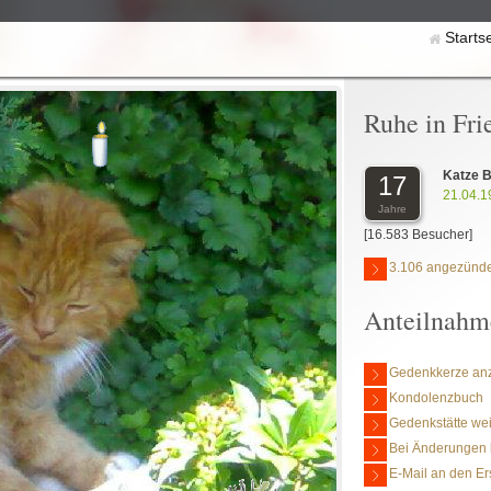
Starts
Ruhe in Fri
Katze B
17
21.04.1
Jahre
[16.583 Besucher]
3.106 angezünde
Anteilnahm
Gedenkkerze an
Kondolenzbuch
Gedenkstätte we
Bei Änderungen 
E-Mail an den Er