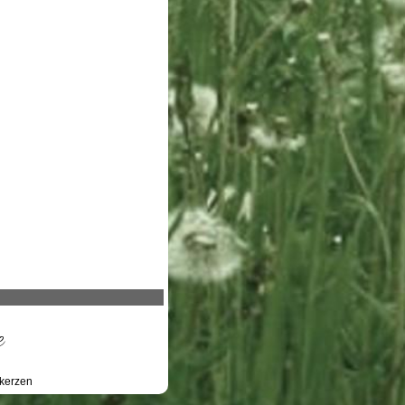
e
kerzen