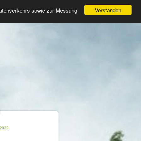
Login
Registrieren
Verstanden
Datenverkehrs sowie zur Messung
Suche
n
.2022