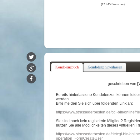
(17.445 Besucher)
Kondolenzbuch
Kondolenz hinterlassen
geschrieben von
[
Bereits hinterlassene Kondolenzen können leide
werden.
Bitte melden Sie sich über folgenden Link an:
https://www.strassederbesten.de/cgi-bin/onlinef
Sie sind noch kein registrierte Mitglied? Registri
nutzen Sie alle Möglichkeiten dieses virtuellen Fr
https://www.strassederbesten.de/de/cgi-bin/onli
operation=FormCreateUser