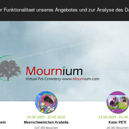
er Funktionalitaet unseres Angebotes und zur Analyse des 
Tierforum
Erweiterte Suche
Anmelde
24.09.2005 - 20.02.2010
14.08.2009 - 01.06
mein
Meerschweinchen Arabella
Kater PETI
(107.459 Besucher)
(20.463 Besucher)