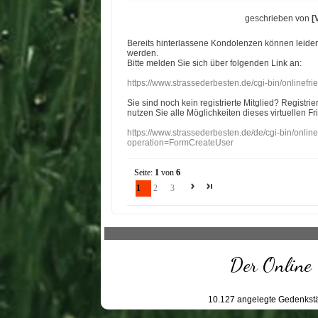
geschrieben von
[
Bereits hinterlassene Kondolenzen können leide
werden.
Bitte melden Sie sich über folgenden Link an:
https://www.strassederbesten.de/cgi-bin/onlinef
Sie sind noch kein registrierte Mitglied? Registri
nutzen Sie alle Möglichkeiten dieses virtuellen Fr
https://www.strassederbesten.de/de/cgi-bin/onli
operation=FormCreateUser
Seite:
1
von
6
1
2
3
Der Online 
10.127
angelegte Gedenkstä