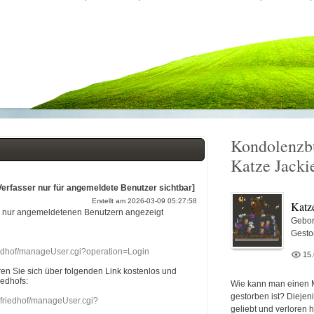
Kondolenzb
Katze Jacki
Verfasser nur für angemeldete Benutzer sichtbar]
Erstellt am 2026-03-09 05:27:58
Katz
r nur angemeldetenen Benutzern angezeigt
Gebor
Gesto
riedhof/manageUser.cgi?operation=Login
15
eren Sie sich über folgenden Link kostenlos und
iedhofs:
Wie kann man einen 
gestorben ist? Diejen
nefriedhof/manageUser.cgi?
geliebt und verloren 