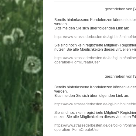
geschrieben von
[
Bereits hinterlassene Kondolenzen können leide
werden.
Bitte melden Sie sich über folgenden Link an:
https://www.strassederbesten.de/cgi-bin/onlinef
Sie sind noch kein registrierte Mitglied? Registri
nutzen Sie alle Möglichkeiten dieses virtuellen Fr
https://www.strassederbesten.de/de/cgi-bin/onli
operation=FormCreateUser
geschrieben von
[
Bereits hinterlassene Kondolenzen können leide
werden.
Bitte melden Sie sich über folgenden Link an:
https://www.strassederbesten.de/cgi-bin/onlinef
Sie sind noch kein registrierte Mitglied? Registri
nutzen Sie alle Möglichkeiten dieses virtuellen Fr
https://www.strassederbesten.de/de/cgi-bin/onli
operation=FormCreateUser