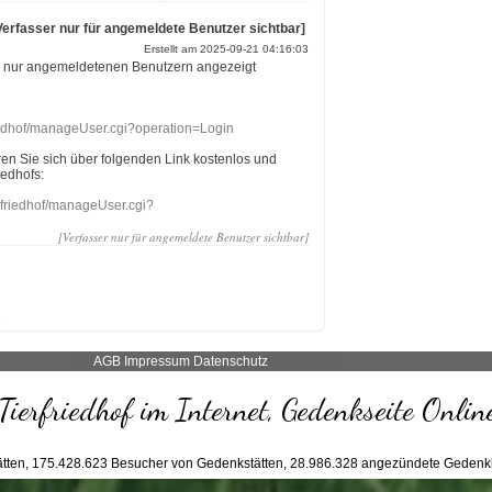
Verfasser nur für angemeldete Benutzer sichtbar]
Erstellt am 2025-09-21 04:16:03
r nur angemeldetenen Benutzern angezeigt
riedhof/manageUser.cgi?operation=Login
eren Sie sich über folgenden Link kostenlos und
iedhofs:
nefriedhof/manageUser.cgi?
[Verfasser nur für angemeldete Benutzer sichtbar]
AGB
Impressum
Datenschutz
Tierfriedhof im Internet, Gedenkseite Onlin
tten,
175.428.623
Besucher von Gedenkstätten,
28.986.328
angezündete Gedenk