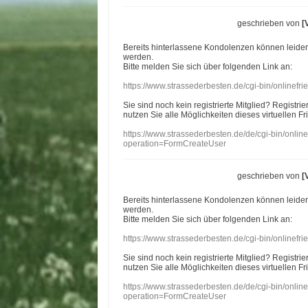
geschrieben von
[
Bereits hinterlassene Kondolenzen können leide
werden.
Bitte melden Sie sich über folgenden Link an:
https://www.strassederbesten.de/cgi-bin/onlinef
Sie sind noch kein registrierte Mitglied? Registri
nutzen Sie alle Möglichkeiten dieses virtuellen Fr
https://www.strassederbesten.de/de/cgi-bin/onli
operation=FormCreateUser
geschrieben von
[
Bereits hinterlassene Kondolenzen können leide
werden.
Bitte melden Sie sich über folgenden Link an:
https://www.strassederbesten.de/cgi-bin/onlinef
Sie sind noch kein registrierte Mitglied? Registri
nutzen Sie alle Möglichkeiten dieses virtuellen Fr
https://www.strassederbesten.de/de/cgi-bin/onli
operation=FormCreateUser