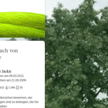
uch von
e
e Jackie
en am 09.03.2011
rben am 21.09.2006
.610
1.096
55
Menschen beweinen, der
igen sind zu beklagen, die ihn
haben.