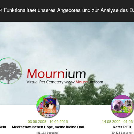
er Funktionalitaet unseres Angebotes und zur Analyse des 
Tierforum
Erweiterte Suche
Anmelde
03.08.2008 - 10.02.2016
14.08.2009 - 01.06
mein
Meerschweinchen Hope, meine kleine Omi
Kater PETI
(51.133 Besucher)
(20.424 Besucher)