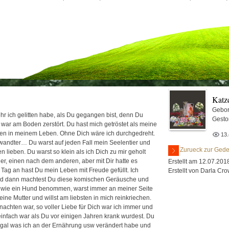
Katze
Gebor
ehr ich gelitten habe, als Du gegangen bist, denn Du
Gesto
h war am Boden zerstört. Du hast mich getröstet als meine
phen in meinem Leben. Ohne Dich wäre ich durchgedreht.
13
wandter… Du warst auf jeden Fall mein Seelentier und
Zurueck zur Gede
 lieben. Du warst so klein als ich Dich zu mir geholt
, einen nach dem anderen, aber mit Dir hatte es
Erstellt am 12.07.201
ag an hast Du mein Leben mit Freude gefüllt. Ich
Erstellt von Darla Cr
nd dann machtest Du diese komischen Geräusche und
h wie ein Hund benommen, warst immer an meiner Seite
ne Mutter und willst am liebsten in mich reinkriechen.
nachten war, so voller Liebe für Dich war ich immer und
infach war als Du vor einigen Jahren krank wurdest. Du
, egal was ich an der Ernährung usw verändert habe und