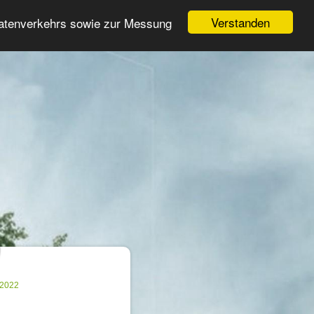
Login
Registrieren
Verstanden
Datenverkehrs sowie zur Messung
Suche
n
.2022