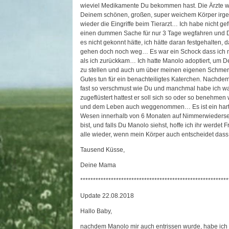
wieviel Medikamente Du bekommen hast. Die Ärzte wa
Deinem schönen, großen, super weichem Körper irge
wieder die Eingriffe beim Tierarzt… Ich habe nicht ge
einen dummen Sache für nur 3 Tage wegfahren und Du
es nicht gekonnt hätte, ich hätte daran festgehalten,
gehen doch noch weg… Es war ein Schock dass ich nic
als ich zurückkam… Ich hatte Manolo adoptiert, um D
zu stellen und auch um über meinen eigenen Schmer
Gutes tun für ein benachteiligtes Katerchen. Nachdem
fast so verschmust wie Du und manchmal habe ich wa
zugeflüstert hattest er soll sich so oder so benehmen 
und dem Leben auch weggenommen… Es ist ein hartes 
Wesen innerhalb von 6 Monaten auf Nimmerwiedersehe
bist, und falls Du Manolo siehst, hoffe ich ihr werdet
alle wieder, wenn mein Körper auch entscheidet dass 
Tausend Küsse,
Deine Mama
**********************************************************
Update 22.08.2018
Hallo Baby,
nachdem Manolo mir auch entrissen wurde, habe ich 