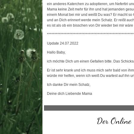
ein anderes Katerchen zu adoptieren, um Nefertiri und
Mama keine Zeit mehr für ihn und hat jemanden gesuc
einem Monat bei mir und weißt Du was? Er macht so G
und an Dich erinnert werde mein Schatz. Er reißt auc
es ist als ob ein bisschen von Dir wieder bei mir wäre 
**********************************************************
Update 24.07.2022
Hallo Baby,
ich möchte Dich um einen Gefallen bitte. Das Schicksal
Er ist sehr krank und ich muss mich sehr bald von ihm 
würde mir helfen, wenn ich weiß Du wartest auf ihn und
Ich danke Dir mein Schatz,
Deine dich Liebende Mama
Der Online 