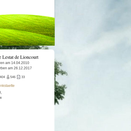
 Lestat de Lioncourt
en am 14.04.2010
rben am 26.12.2017
.404
546
33
nkstaette
8,
ow