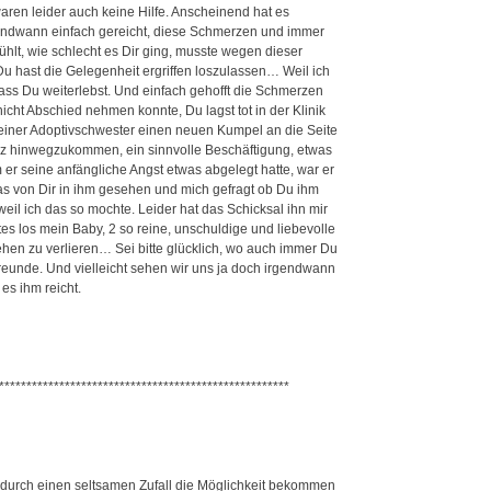
ren leider auch keine Hilfe. Anscheinend hat es
ndwann einfach gereicht, diese Schmerzen und immer
fühlt, wie schlecht es Dir ging, musste wegen dieser
 hast die Gelegenheit ergriffen loszulassen… Weil ich
 dass Du weiterlebst. Und einfach gehofft die Schmerzen
ht Abschied nehmen konnte, Du lagst tot in der Klinik
einer Adoptivschwester einen neuen Kumpel an die Seite
z hinwegzukommen, ein sinnvolle Beschäftigung, etwas
 er seine anfängliche Angst etwas abgelegt hatte, war er
s von Dir in ihm gesehen und mich gefragt ob Du ihm
weil ich das so mochte. Leider hat das Schicksal ihn mir
los mein Baby, 2 so reine, unschuldige und liebevolle
n zu verlieren… Sei bitte glücklich, wo auch immer Du
 Freunde. Und vielleicht sehen wir uns ja doch irgendwann
es ihm reicht.
*****************************************************
durch einen seltsamen Zufall die Möglichkeit bekommen