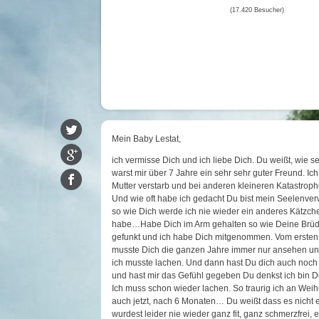
(17.420 Besucher)
Mein Baby Lestat,
ich vermisse Dich und ich liebe Dich. Du weißt, wie s
warst mir über 7 Jahre ein sehr sehr guter Freund. Ic
Mutter verstarb und bei anderen kleineren Katastro
Und wie oft habe ich gedacht Du bist mein Seelenver
so wie Dich werde ich nie wieder ein anderes Kätzchen
habe…Habe Dich im Arm gehalten so wie Deine Brüder
gefunkt und ich habe Dich mitgenommen. Vom ersten T
musste Dich die ganzen Jahre immer nur ansehen u
ich musste lachen. Und dann hast Du dich auch noc
und hast mir das Gefühl gegeben Du denkst ich bin Dei
Ich muss schon wieder lachen. So traurig ich an Weih
auch jetzt, nach 6 Monaten… Du weißt dass es nicht e
wurdest leider nie wieder ganz fit, ganz schmerzfrei