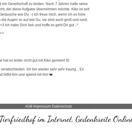
 mir Gesellschaft zu leisten. Nach 7 Jahren hatte seine
ht, der diese Aufgabe übernehmen möchte. Kiko ist seit
eräusche wie Du :-) Ich freue mich, wenn ich es höre
h die Augen so auf wie Du, sie sind auch groß und rund,
<3 Ich habe Dich lieb und hoffe es geht Dir gut :-*
***
 hat es leider nicht gut mit Kiko gemeint 😔
verabschieden. Ich bin wieder sehr sehr traurig... Es
 hilfst ihm und spielst mit ihm ❤️
AGB
Impressum
Datenschutz
Tierfriedhof im Internet, Gedenkseite Onlin