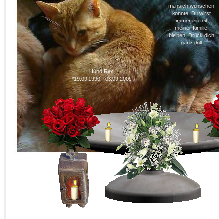
mansich wünschen
konnte. Du wirst
immer ein teil
meiner familie
bleiben. Drück dich
ganz doll
Hund Rex
*19.09.1990-+03.09.2009