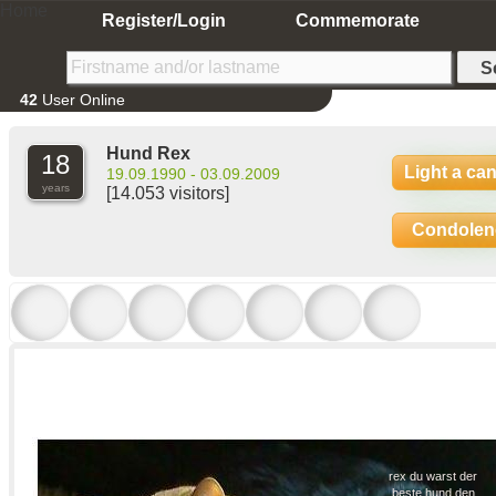
Home
Register/Login
Commemorate
42
User Online
Hund Rex
18
Light a ca
19.09.1990 - 03.09.2009
years
[14.053 visitors]
Condolen
rex du warst der
beste hund den