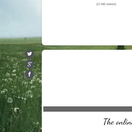
(17.442 visitors)
The onlin