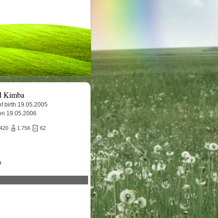
d Kimba
f birth 19.05.2005
on 19.05.2006
.420
1.756
62
u