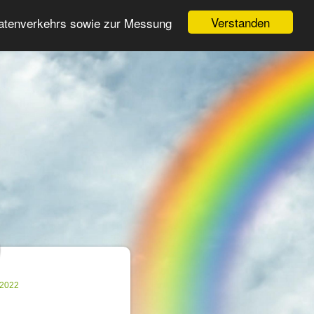
Login
Register
Verstanden
Datenverkehrs sowie zur Messung
Search
ter
.2022