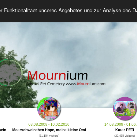
er Funktionalitaet unseres Angebotes und zur Analyse des 
Grief Pet Forum
Advanced Search
Login/Regis
03.08.2008 - 10.02.2016
14.08.2009 - 01.06
mein
Meerschweinchen Hope, meine kleine Omi
Kater PETI
(51.154 visitors)
(20.455 visitors)