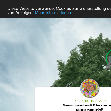
64
User Online
Diese Website verwendet Cookies zur Sicherstellung d
Home
Premium
Commemorate
von Anzeigen.
Mehr Informationen
15.12.2015 - 10.08.2022
Meerschweinchen 🌈🌹Josefina, 
kleines Mausili🌹🌈