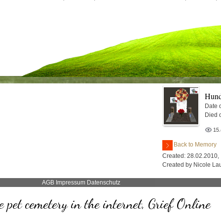
Hun
Date o
Died 
15
Back to Memory
Created: 28.02.2010,
Created by Nicole La
AGB
Impressum
Datenschutz
e pet cemetery in the internet, Grief Online