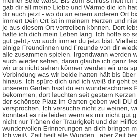
meiner Seite warst. Bis zum Schluss hielt ich 
gab dir all meine Liebe und Wärme die ich ha
dir auch jetzt,- wo du an einem anderen Ort bi
immer! Dein Ort ist in meinem Herzen und ni
je aus diesem Ort vertreiben können. Dort lebs
halte ich dich mein Leben lang. Ich hoffe so s
gut geht,- wo auch immer du jetzt bist. Vielleich
einige Freundinnen und Freunde von dir wiede
alle zusammen spielen. Irgendwann werden w
auch wieder sehen, daran glaube ich ganz fes
wir uns nicht sehen können werden wir uns sp
Verbindung was wir beide hatten hält bis über
hinaus. Ich spüre dich und ich weiß dir geht es
unserem Garten hast du ein wunderschönes 
bekommen, dort leuchten seit gestern Kerzen f
der schönste Platz im Garten geben weil DU da
versprochen. Ich versuche nicht zu weinen, we
konntest es nie leiden wenn es mir nicht gut g
nicht nur Tränen der Traurigkeit und der Hilflosi
wundervollen Erinnerungen an dich bringen 
Ich weiß, Zeit heilt alle Wunden...aber Zeit be