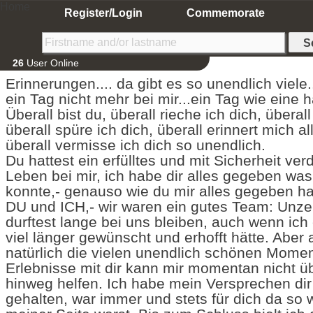
Home
Register/Login
Commemorate
26
User Online
Erinnerungen.... da gibt es so unendlich viele..
ein Tag nicht mehr bei mir...ein Tag wie eine h
Überall bist du, überall rieche ich dich, überal
überall spüre ich dich, überall erinnert mich a
überall vermisse ich dich so unendlich.
Du hattest ein erfülltes und mit Sicherheit v
Leben bei mir, ich habe dir alles gegeben was
konnte,- genauso wie du mir alles gegeben has
DU und ICH,- wir waren ein gutes Team: Unzer
durftest lange bei uns bleiben, auch wenn ich 
viel länger gewünscht und erhofft hätte. Aber 
natürlich die vielen unendlich schönen Mome
Erlebnisse mit dir kann mir momentan nicht 
hinweg helfen. Ich habe mein Versprechen di
gehalten, war immer und stets für dich da so 