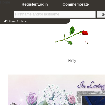
Home
Register/Login
Commemorate
41
User Online
Nelly