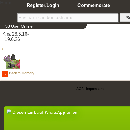
Home
Register/Login
Commemorate
38
User Online
Kira 26.5.16-
19.6.26
Back to Memory
AGB
|
Impressum
Diesen Link auf WhatsApp teilen