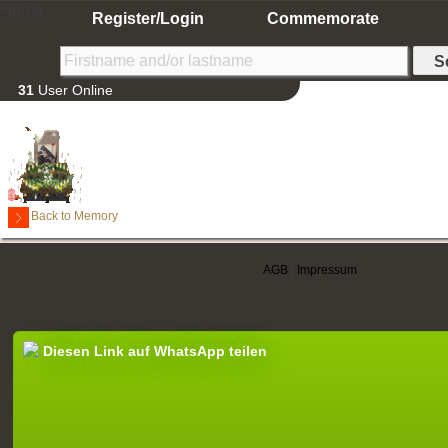
Home
Register/Login
Commemorate
31
User Online
Back to Memory
AGB
|
Impressum
Diesen Link auf WhatsApp teilen