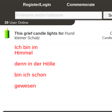
Home
Register/Login
Commemorate
39
User Online
This grief candle lights for
Hund
kleiner Schatz
Candle
Ich bin im
Himmel
denn in der Hölle
bin ich schon
gewesen