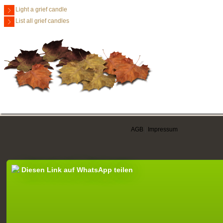
Light a grief candle
List all grief candles
AGB
|
Impressum
Diesen Link auf WhatsApp teilen