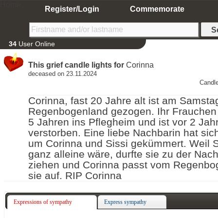
Home
Register/Login
Commemorate
34
User Online
This grief candle lights for
Corinna
deceased on 23.11.2024
Candle
Corinna, fast 20 Jahre alt ist am Samsta
Regenbogenland gezogen. Ihr Frauchen
5 Jahren ins Pflegheim und ist vor 2 Jah
verstorben. Eine liebe Nachbarin hat sich
um Corinna und Sissi gekümmert. Weil Si
ganz alleine wäre, durfte sie zu der Nac
ziehen und Corinna passt vom Regenbo
sie auf. RIP Corinna
Expressions of sympathy
Express sympathy