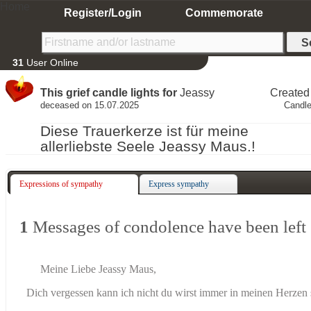
Home
Register/Login
Commemorate
31
User Online
This grief candle lights for
Jeassy
Created
deceased on 15.07.2025
Candle
Diese Trauerkerze ist für meine
allerliebste Seele Jeassy Maus.!
Expressions of sympathy
Express sympathy
1
Messages of condolence have been left
Meine Liebe Jeassy Maus,
Dich vergessen kann ich nicht du wirst immer in meinen Herzen 