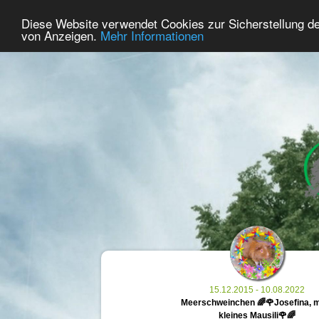
36
User Online
Diese Website verwendet Cookies zur Sicherstellung d
Home
Premium
Commemorate
von Anzeigen.
Mehr Informationen
15.12.2015 - 10.08.2022
Meerschweinchen 🌈🌹Josefina, 
kleines Mausili🌹🌈