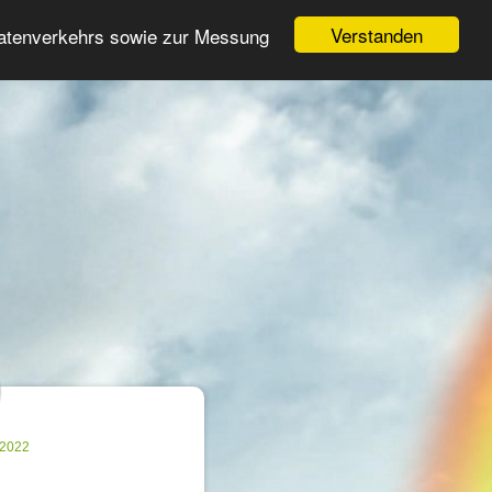
Login
Register
Verstanden
Datenverkehrs sowie zur Messung
Search
ter
.2022