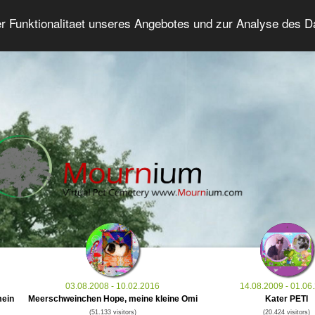
er Funktionalitaet unseres Angebotes und zur Analyse des 
Grief Pet Forum
Advanced Search
Login/Regis
03.08.2008 - 10.02.2016
14.08.2009 - 01.06
mein
Meerschweinchen Hope, meine kleine Omi
Kater PETI
(51.133 visitors)
(20.424 visitors)