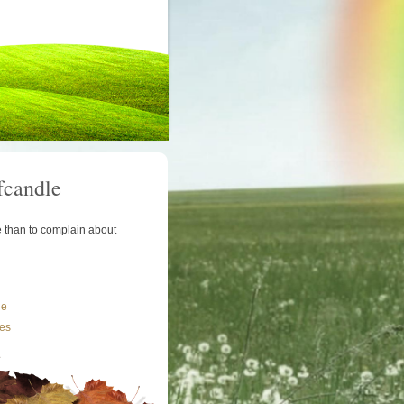
fcandle
le than to complain about
le
les