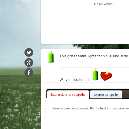
(17.420 visitors)
This grief candle lights for
Mauzi und Jerry
Wir vermissen euch
Expressions of sympathy
Express sympathy
There are no condolences. Be the first and express y