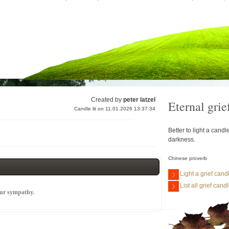
Created by
peter latzel
Eternal grie
Candle lit on 11.01.2026 13:37:34
Better to light a cand
darkness.
Chinese proverb
Light a grief cand
List all grief cand
our sympathy.