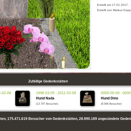
Erstellt am 17.01.2017,
Erstellt von Markus Küpp
Zufällige Gedenkstätten
6-02-08
1996-03-05 - 2011-03-09
0000-00-00 - 0000
Hund Nada
Hund Dino
(13.797 Besucher)
(8.066 Besucher)
ten,
175.471.619
Besucher von Gedenkstätten,
28.990.189
angezündete Geden