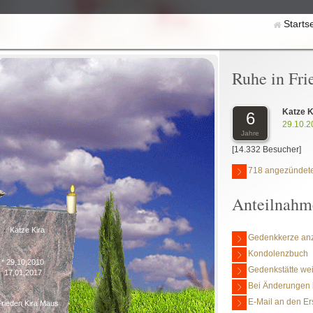
Starts
Ruhe in Fri
Katze K
6
29.10.2
Jahre
[14.332 Besucher]
718 angezündete
Anteilnahm
Katze Kira
Gedenkkerze an
Kondolenzbuch
* 29,10,2010
Gedenkstätte we
17,01,2017
Bei Änderungen 
E-Mail an den Er
Frieden Kira Maus