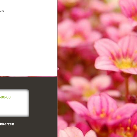
ers
-00-00
kkerzen