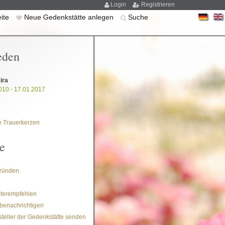
Login
Registrieren
eite
Neue Gedenkstätte anlegen
Suche
eden
ira
010 - 17.01.2017
 Trauerkerzen
e
zünden
iterempfehlen
benachrichtigen
steller der Gedenkstätte senden