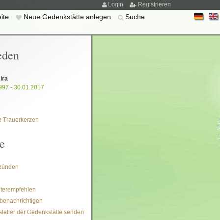
Login
Registrieren
eite
Neue Gedenkstätte anlegen
Suche
eden
ira
997 - 30.01.2017
 Trauerkerzen
e
zünden
iterempfehlen
benachrichtigen
steller der Gedenkstätte senden