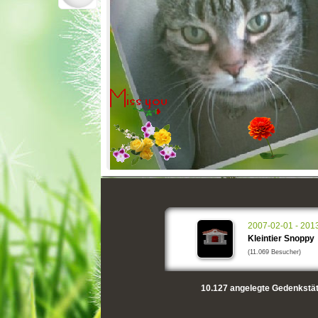
2007-02-01 - 201
Kleintier Snoppy
(11.069 Besucher)
10.127
angelegte Gedenkstät