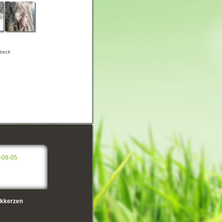
nbeck
-08-05
kkerzen