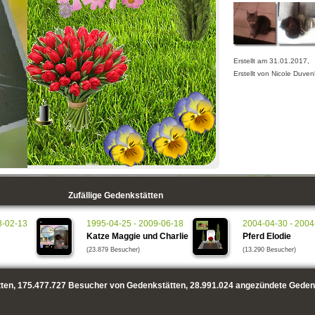
Erstellt am 31.01.2017,
Erstellt von Nicole Duve
Zufällige Gedenkstätten
3-02-13
1995-04-25 - 2009-06-18
2004-04-30 - 2004
Katze Maggie und Charlie
Pferd Elodie
(23.879 Besucher)
(13.290 Besucher)
ten,
175.477.727
Besucher von Gedenkstätten,
28.991.024
angezündete Geden