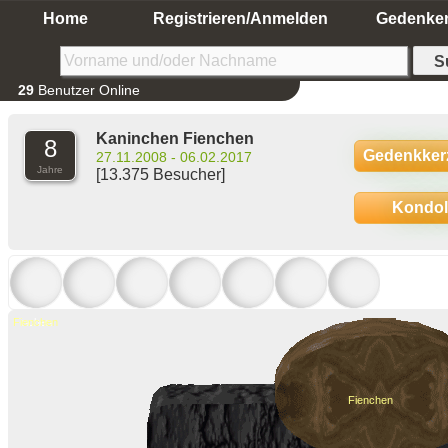
Home
Registrieren/Anmelden
Gedenke
29
Benutzer Online
Kaninchen Fienchen
8
Gedenkker
27.11.2008 - 06.02.2017
Jahre
[13.375 Besucher]
Kondo
Finchen
Fienchen
Fienchen