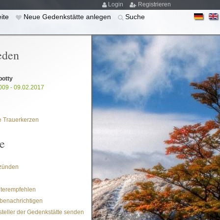
Login
Registrieren
eite
Neue Gedenkstätte anlegen
Suche
eden
potty
009 - 09.02.2017
 Trauerkerzen
e
zünden
iterempfehlen
benachrichtigen
steller der Gedenkstätte senden