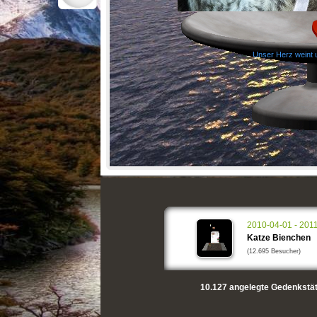
Unser Herz weint u
2010-04-01 - 201
Katze Bienchen
(12.695 Besucher)
10.127
angelegte Gedenkstät