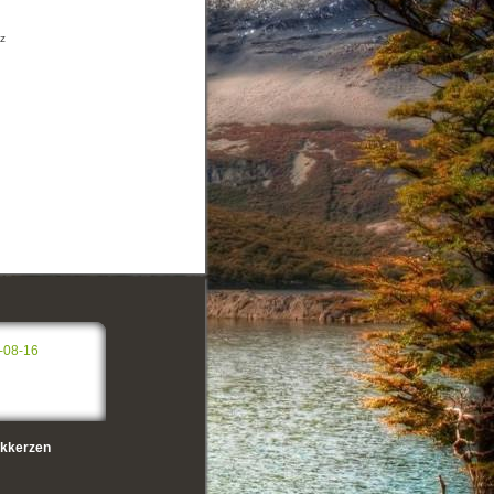
tz
-08-16
kkerzen