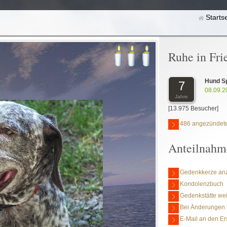
Starts
Ruhe in Fri
Hund S
7
08.09.2
Jahre
[13.975 Besucher]
486 angezündete
Anteilnahm
Gedenkkerze an
Kondolenzbuch
Gedenkstätte we
Bei Änderungen 
E-Mail an den Er