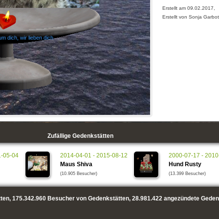
Erstellt am 09.02.2017,
Erstellt von Sonja Garbo
m dich, wir lieben dich
Zufällige Gedenkstätten
1-05-04
2014-04-01 - 2015-08-12
2000-07-17 - 2010
Maus Shiva
Hund Rusty
(10.905 Besucher)
(13.399 Besucher)
ten,
175.342.960
Besucher von Gedenkstätten,
28.981.422
angezündete Geden