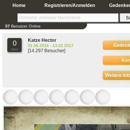
Home
Registrieren/Anmelden
Gedenke
57
Benutzer Online
Katze Hector
0
Gedenk
01.06.2016 - 13.02.2017
Jahre
[14.297 Besucher]
Kon
Weitere In
Ruhe
in
Frieden