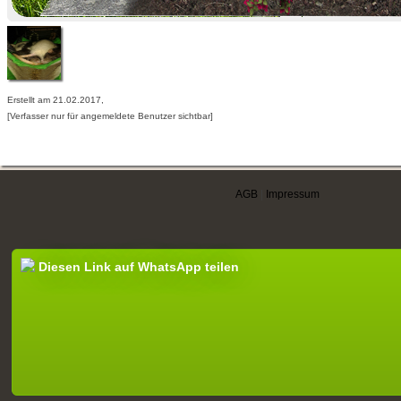
Erstellt am 21.02.2017,
[Verfasser nur für angemeldete Benutzer sichtbar]
AGB
|
Impressum
Diesen Link auf WhatsApp teilen