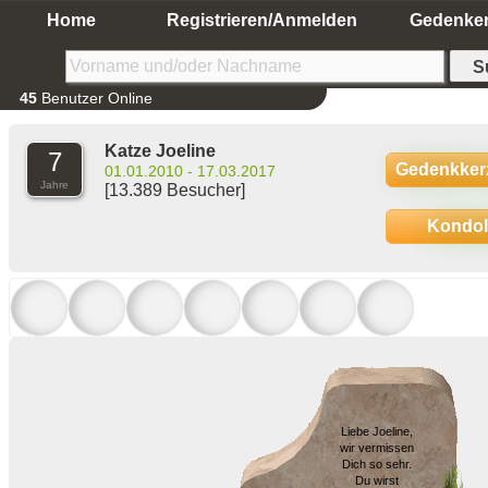
Home
Registrieren/Anmelden
Gedenke
45
Benutzer Online
Katze Joeline
7
Gedenkker
01.01.2010 - 17.03.2017
Jahre
[13.389 Besucher]
Kondo
Liebe Joeline,
wir vermissen
Dich so sehr.
Du wirst