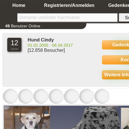
Home
Registrieren/Anmelden
Gedenke
49
Benutzer Online
Hund Cindy
12
Gedenk
01.02.2005 - 06.04.2017
Jahre
[12.858 Besucher]
Kon
Weitere In