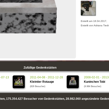
Erstellt am 18.04.2017,
Erstellt von Adriana Tiedt
Zufällige Gedenkstätten
1-07-13
2011-04-08 - 2011-12-28
2008-02-01 - 2013
Kleintier Rotauge
Kaninchen Tobi
(826 Besucher)
(9.984 Besucher)
ten,
175.354.427
Besucher von Gedenkstätten,
28.982.060
angezündete Geden