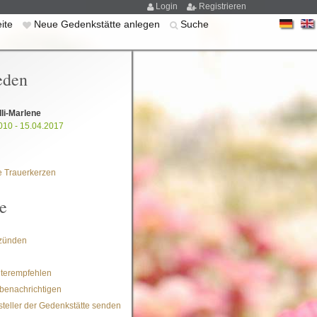
Login
Registrieren
eite
Neue Gedenkstätte anlegen
Suche
eden
lli-Marlene
010 - 15.04.2017
 Trauerkerzen
e
zünden
iterempfehlen
benachrichtigen
steller der Gedenkstätte senden