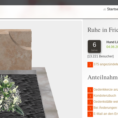
Starts
Ruhe in Fri
Hund Li
6
04.06.2
Jahre
[13.221 Besucher]
375 angezündete
Anteilnahm
Gedenkkerze an
Kondolenzbuch
Gedenkstätte we
Bei Änderungen 
E-Mail an den Er