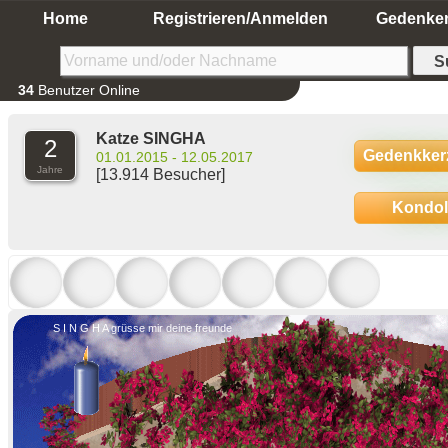
Home
Registrieren/Anmelden
Gedenke
34
Benutzer Online
Katze SINGHA
2
Gedenkker
01.01.2015 - 12.05.2017
Jahre
[13.914 Besucher]
Kondo
S I N G H A grüsse mir deine freunde