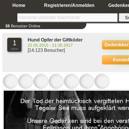
Home
Registrieren/Anmelden
Gedenke
38
Benutzer Online
Hund Opfer der Giftköder
1
Gedenkker
22.05.2015 - 21.05.2017
Jahre
[14.123 Besucher]
Kondo