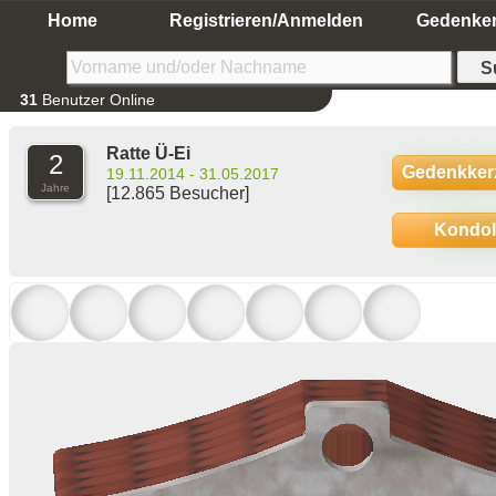
Home
Registrieren/Anmelden
Gedenke
31
Benutzer Online
Ratte Ü-Ei
2
Gedenkker
19.11.2014 - 31.05.2017
Jahre
[12.865 Besucher]
Kondo