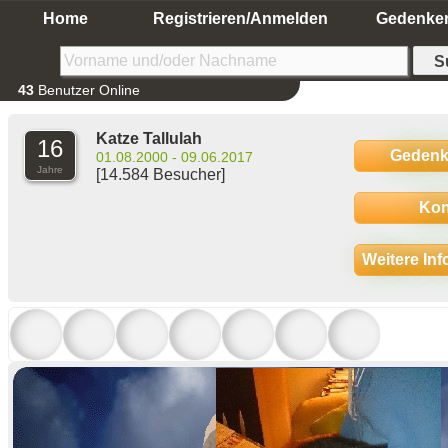
Home
Registrieren/Anmelden
Gedenke
43
Benutzer Online
Katze Tallulah
16
Gedenk
01.08.2000 - 09.06.2017
Jahre
[14.584 Besucher]
Kon
Weitere In