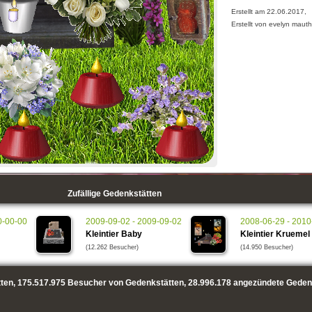
Erstellt am 22.06.2017,
Erstellt von evelyn maut
Zufällige Gedenkstätten
0-00-00
2009-09-02 - 2009-09-02
2008-06-29 - 2010
Kleintier Baby
Kleintier Kruemel
(12.262 Besucher)
(14.950 Besucher)
ten,
175.517.975
Besucher von Gedenkstätten,
28.996.178
angezündete Geden