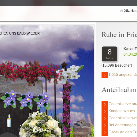
Starts
Ruhe in Fri
EHEN UNS BALD WIEDER
Katze F
8
04.04.2
Jahre
[15.096 Besucher]
1.015 angezünde
Anteilnahm
Gedenkkerze an
Kondolenzbuch
Gedenkstätte we
Bei Änderungen 
E-Mail an den Er