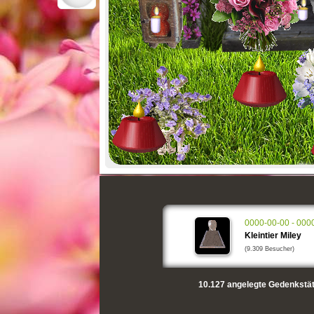
0000-00-00 - 000
Kleintier Miley
(9.309 Besucher)
10.127
angelegte Gedenkstät