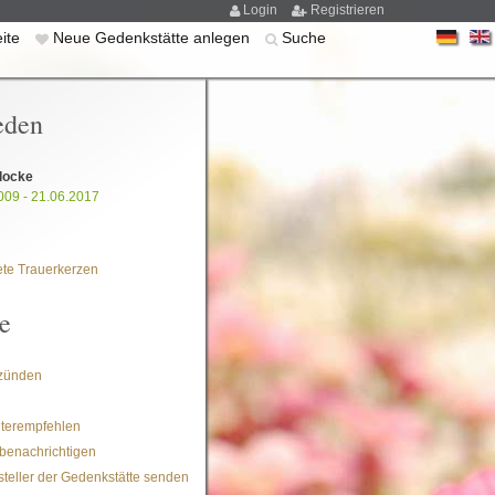
Login
Registrieren
eite
Neue Gedenkstätte anlegen
Suche
eden
locke
009 - 21.06.2017
te Trauerkerzen
e
zünden
iterempfehlen
benachrichtigen
steller der Gedenkstätte senden