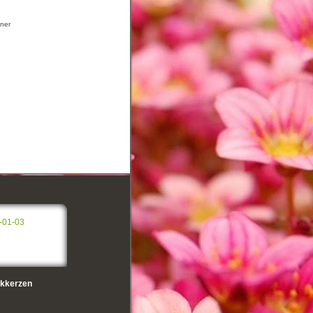
hner
-01-03
kkerzen