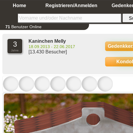
Home
Registrieren/Anmelden
Gedenke
71
Benutzer Online
Kaninchen Melly
3
Gedenkker
18.09.2013 - 22.06.2017
Jahre
[13.430 Besucher]
Kondo