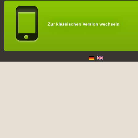
Zur klassischen Version wechseln