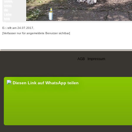
weiter,
weiter,
weiter,
weiter,
wenn
wenn
wenn
wenn
die
die
die
die
Liebe
Liebe
Liebe
Liebe
fehlt
fehlt
fehlt
fehlt
Du
Du
Du
Du
ha
ha
ha
Erstellt am 24.07.2017,
ha
[Verfasser nur für angemeldete Benutzer sichtbar]
AGB
|
Impressum
Diesen Link auf WhatsApp teilen