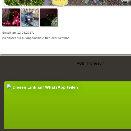
Erstellt am 12.08.2017,
[Verfasser nur für angemeldete Benutzer sichtbar]
AGB
|
Impressum
Diesen Link auf WhatsApp teilen