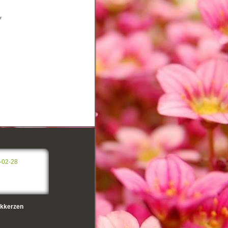
r
-02-28
kkerzen