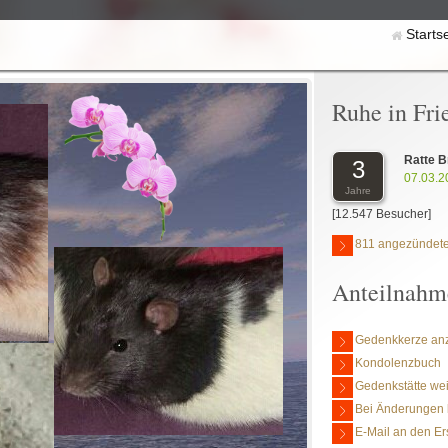
Starts
Ruhe in Fri
Ratte B
3
07.03.2
Jahre
[12.547 Besucher]
811 angezündete
Anteilnahm
Gedenkkerze an
Kondolenzbuch
Gedenkstätte we
Bei Änderungen 
E-Mail an den Er