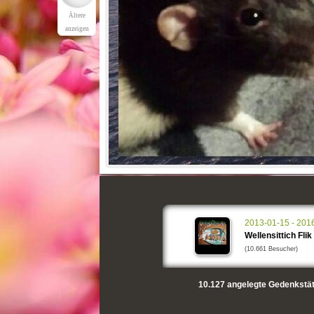
Ältere
anzeigen
2013-01-15 - 201
Wellensittich Flik
(10.661 Besucher)
10.127
angelegte Gedenkstät