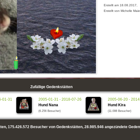
Erstellt am 18.08.2017,
Erstellt von Michelle Maie
Zufällige Gedenkstätten
6-01-31
2005-01-31 - 2018-07-26
2005-06-20 - 2014
Hund Nana
Hund Kira
(6.256 Besucher)
(11.098 Besucher)
ten,
175.426.572
Besucher von Gedenkstätten,
28.985.946
angezündete Geden