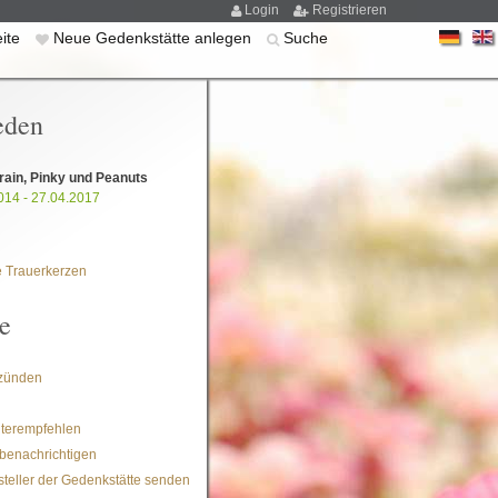
Login
Registrieren
eite
Neue Gedenkstätte anlegen
Suche
eden
rain, Pinky und Peanuts
014 - 27.04.2017
 Trauerkerzen
e
zünden
iterempfehlen
benachrichtigen
steller der Gedenkstätte senden