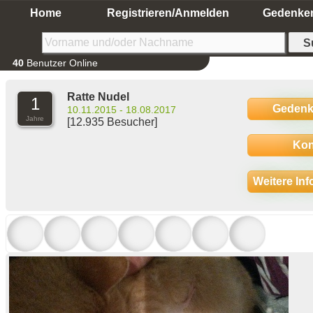
Home
Registrieren/Anmelden
Gedenke
40
Benutzer Online
Ratte Nudel
1
Gedenk
10.11.2015 - 18.08.2017
Jahre
[12.935 Besucher]
Kon
Weitere In