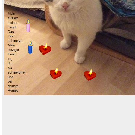
Mein
süsser,
kleiner
Engel.
Das
Herz
schmerzt.
Mein
einziger
Trost
ist,
du
bis
schmerzfrei
und
bei
deinem
Romeo