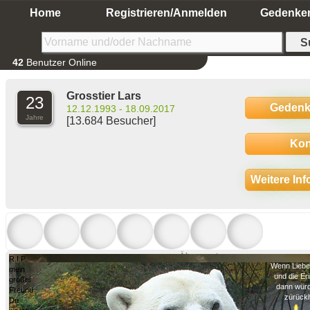
Home
Registrieren/Anmelden
Gedenke
42
Benutzer Online
Grosstier Lars
23
Gedenk
12.12.1993 - 18.09.2017
Jahre
[13.684 Besucher]
Kon
Weitere In
Ältere anzeigen
R.I.P.
Wenn Liebe
mein
und die Er
großer
dann würd
Freund
zurückh
Du