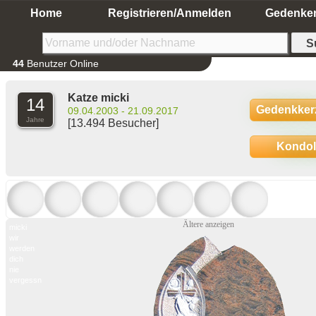
Home
Registrieren/Anmelden
Gedenke
44
Benutzer Online
Katze micki
14
Gedenkker
09.04.2003 - 21.09.2017
Jahre
[13.494 Besucher]
Kondo
Ältere anzeigen
micki
wir
werden
dich
nie
vergessn