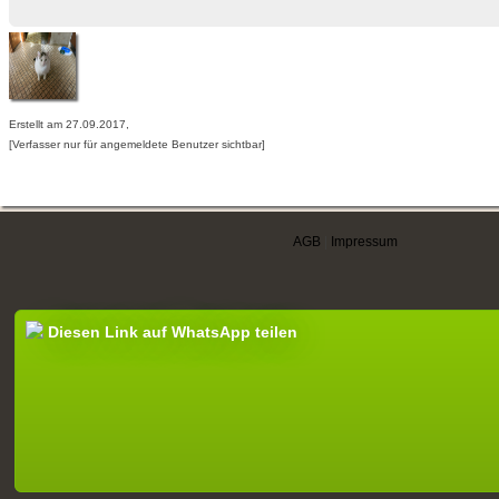
Erstellt am 27.09.2017,
[Verfasser nur für angemeldete Benutzer sichtbar]
AGB
|
Impressum
Diesen Link auf WhatsApp teilen