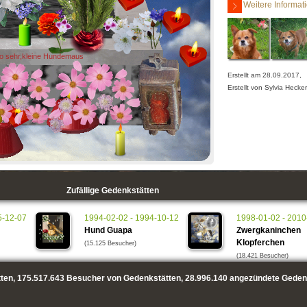
Weitere Informat
so sehr,kleine Hundemaus
Erstellt am 28.09.2017,
Erstellt von Sylvia Hecker
Zufällige Gedenkstätten
5-12-07
1994-02-02 - 1994-10-12
1998-01-02 - 2010
Hund Guapa
Zwergkaninchen
Klopferchen
(15.125 Besucher)
(18.421 Besucher)
ten,
175.517.643
Besucher von Gedenkstätten,
28.996.140
angezündete Geden