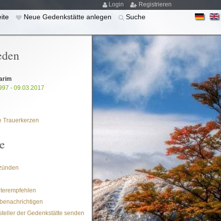
Login
Registrieren
eite
Neue Gedenkstätte anlegen
Suche
eden
arim
997 - 09.03.2017
 Trauerkerzen
e
zünden
iterempfehlen
benachrichtigen
steller der Gedenkstätte senden