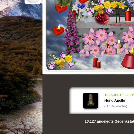
Wir vermissen Dich 
1995-03-13 - 200
Hund Apollo
(14.135 Besucher)
10.127
angelegte Gedenkstät