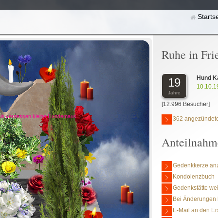
Starts
Ruhe in Fri
Hund K
19
10.10.1
Jahre
[12.996 Besucher]
als vergessen,kleine Hundemaus
362 angezündete
Anteilnahm
Gedenkkerze an
Kondolenzbuch
Gedenkstätte we
Bei Änderungen 
E-Mail an den Er