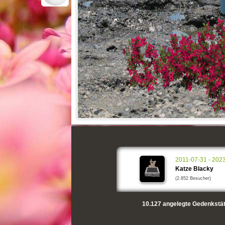
2011-07-31 - 202
Katze Blacky
(2.852 Besucher)
10.127
angelegte Gedenkstät