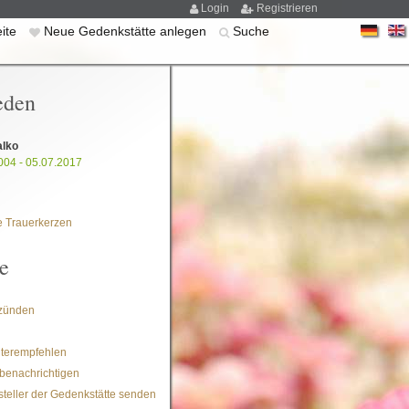
Login
Registrieren
eite
Neue Gedenkstätte anlegen
Suche
eden
alko
004 - 05.07.2017
 Trauerkerzen
e
zünden
iterempfehlen
benachrichtigen
steller der Gedenkstätte senden