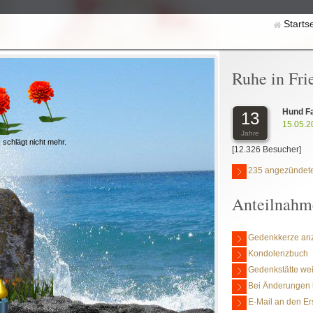
Starts
Ruhe in Fri
Hund F
13
15.05.2
Jahre
 schlägt nicht mehr.
[12.326 Besucher]
235 angezündete
Anteilnahm
Gedenkkerze an
Kondolenzbuch
Gedenkstätte we
Bei Änderungen 
E-Mail an den Er