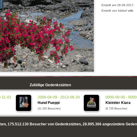
Erstellt am 28.09.2017,
Erstellt von bärbel wille
Zufällige Gedenkstätten
3-11-02
2000-04-09 - 2013-06-20
0000-00-00 - 0000
Hund Pueppi
Kleintier Kiara
(11.316 Besucher)
(6.728 Besucher)
ten,
175.512.130
Besucher von Gedenkstätten,
28.995.366
angezündete Geden