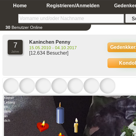
Home
Registrieren/Anmelden
Gedenke
30
Benutzer Online
Kaninchen Penny
7
Gedenkker
15.05.2010 - 04.10.2017
Jahre
[12.634 Besucher]
Kondo
Kleiner
Liebling
ich
denk
an
dich