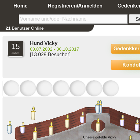
Home
Registrieren/Anmelden
Gedenke
21
Benutzer Online
Hund Vicky
15
Gedenkker
09.07.2002 - 30.10.2017
Jahre
[13.029 Besucher]
Kondo
Unsere geliebte Vicky