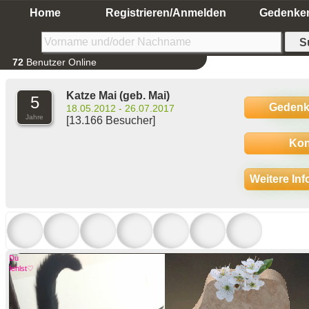
Home
Registrieren/Anmelden
Gedenke
72
Benutzer Online
Katze Mai
(geb. Mai)
5
Gedenk
18.05.2012 - 26.07.2017
Jahre
[13.166 Besucher]
Kon
Weitere In
Du
fehlst♡