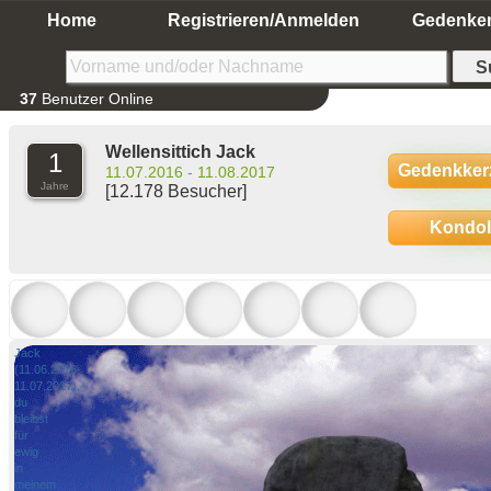
Home
Registrieren/Anmelden
Gedenke
37
Benutzer Online
Wellensittich Jack
1
Gedenkker
11.07.2016 - 11.08.2017
Jahre
[12.178 Besucher]
Kondo
Jack
(11.06.2016-
11.07.2017),
du
bleibst
für
ewig
in
meinem