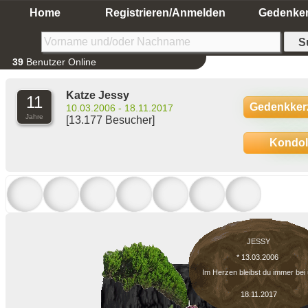
Home
Registrieren/Anmelden
Gedenke
39
Benutzer Online
Katze Jessy
11
Gedenkker
10.03.2006 - 18.11.2017
Jahre
[13.177 Besucher]
Kondo
JESSY
* 13.03.2006
Im Herzen bleibst du immer bei
18.11.2017