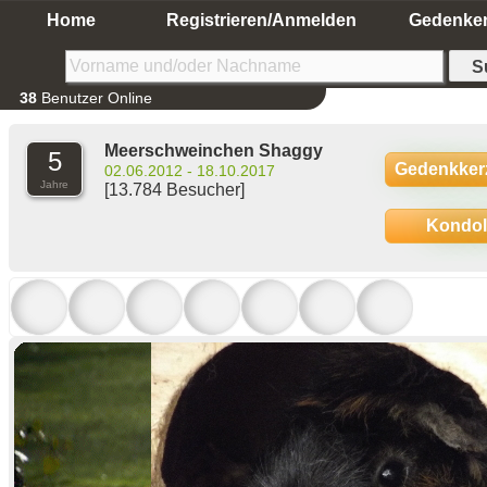
Home
Registrieren/Anmelden
Gedenke
38
Benutzer Online
Meerschweinchen Shaggy
5
Gedenkker
02.06.2012 - 18.10.2017
Jahre
[13.784 Besucher]
Kondo