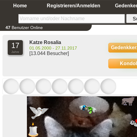
Home
Registrieren/Anmelden
Gedenke
47
Benutzer Online
Katze Rosalia
17
Gedenkker
01.05.2000 - 27.11.2017
Jahre
[13.044 Besucher]
Kondo