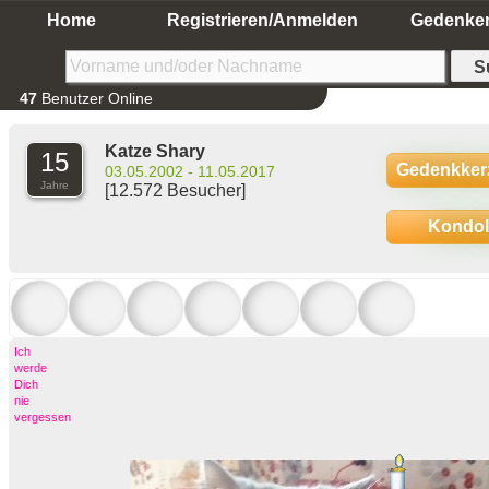
Home
Registrieren/Anmelden
Gedenke
47
Benutzer Online
Katze Shary
15
Gedenkker
03.05.2002 - 11.05.2017
Jahre
[12.572 Besucher]
Kondo
Ich
werde
Dich
nie
vergessen