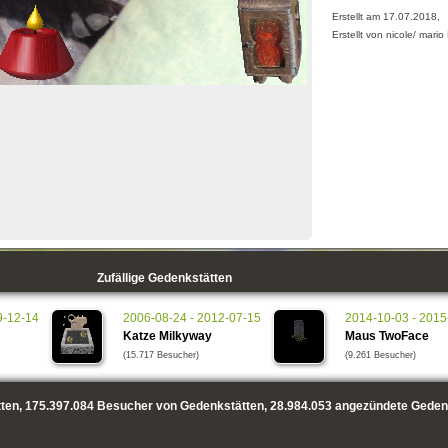
Erstellt am 17.07.2018,
Erstellt von nicole/ mari
Zufällige Gedenkstätten
9-12-14
2006-08-24 - 2012-07-15
2014-10-03 - 2015
Katze Milkyway
Maus TwoFace
(15.717 Besucher)
(9.261 Besucher)
ten,
175.397.084
Besucher von Gedenkstätten,
28.984.053
angezündete Geden