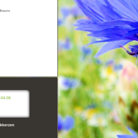
o Brauns
-04-06
kkerzen