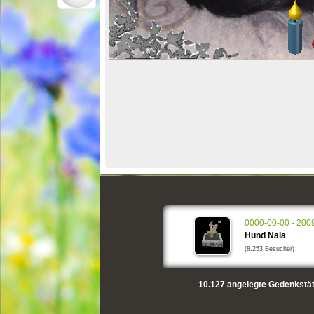
0000-00-00 - 200
Hund Nala
(8.253 Besucher)
10.127
angelegte Gedenkstät