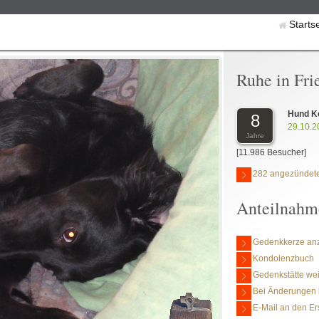
Starts
Ruhe in Fri
Hund K
8
29.10.2
Jahre
[11.986 Besucher]
282 angezündete
Anteilnahm
Gedenkkerze an
Kondolenzbuch
Gedenkstätte we
Bei Änderungen 
E-Mail an den Er