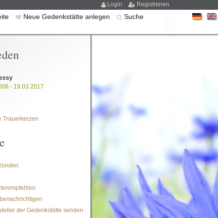
Login
Registrieren
eite
Neue Gedenkstätte anlegen
Suche
eden
essy
008 - 19.03.2017
 Trauerkerzen
e
zünden
iterempfehlen
benachrichtigen
steller der Gedenkstätte senden