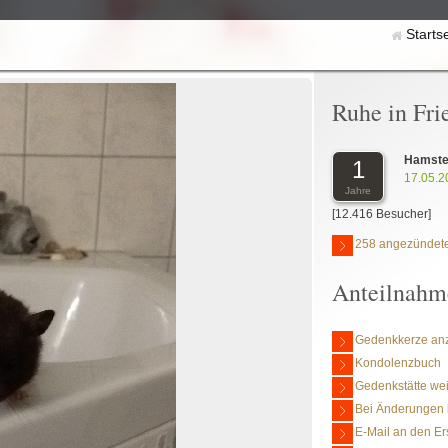
Starts
Ruhe in Fri
Hamste
1
17.05.2
Jahre
[12.416 Besucher]
258 angezündete
Anteilnahm
Gedenkkerze an
Kondolenzbuch
Gedenkstätte we
Bei Änderungen 
E-Mail an den Er