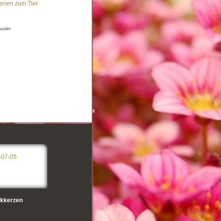
ionen zum Tier
äuser
-07-05
kkerzen