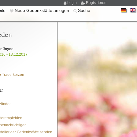
Login
Registrieren
eite
Neue Gedenkstätte anlegen
Suche
eden
r Joyce
016 - 13.12.2017
 Trauerkerzen
e
zünden
iterempfehlen
benachrichtigen
steller der Gedenkstätte senden