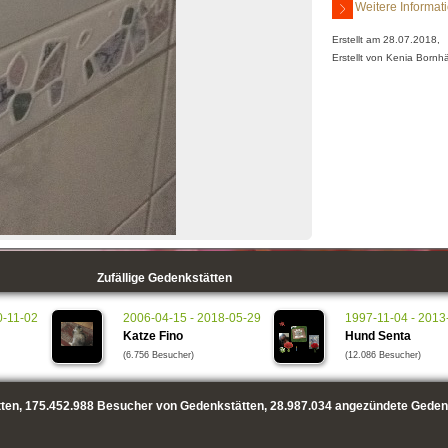
Weitere Informat
Erstellt am 28.07.2018,
Erstellt von Kenia Bornh
Zufällige Gedenkstätten
0-11-02
2006-04-15 - 2018-05-29
1997-11-04 - 2013
Katze Fino
Hund Senta
(6.756 Besucher)
(12.086 Besucher)
ten,
175.452.988
Besucher von Gedenkstätten,
28.987.034
angezündete Geden