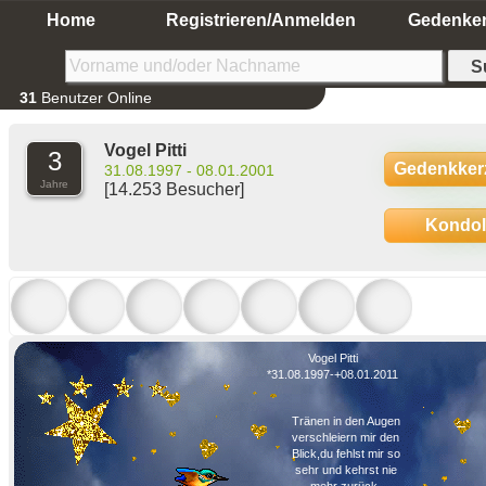
Home
Registrieren/Anmelden
Gedenke
31
Benutzer Online
Vogel Pitti
3
Gedenkker
31.08.1997 - 08.01.2001
Jahre
[14.253 Besucher]
Kondo
Vogel Pitti
*31.08.1997-+08.01.2011
Tränen in den Augen
verschleiern mir den
Blick,du fehlst mir so
sehr und kehrst nie