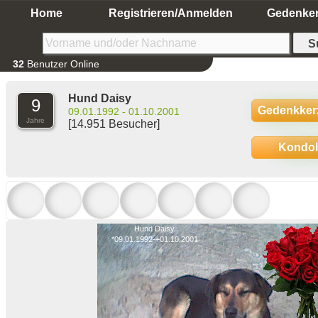
Home
Registrieren/Anmelden
Gedenke
32
Benutzer Online
Hund Daisy
9
Gedenkker
09.01.1992 - 01.10.2001
Jahre
[14.951 Besucher]
Kondo
Hund Daisy
*09.01.1992-+01.10.2001